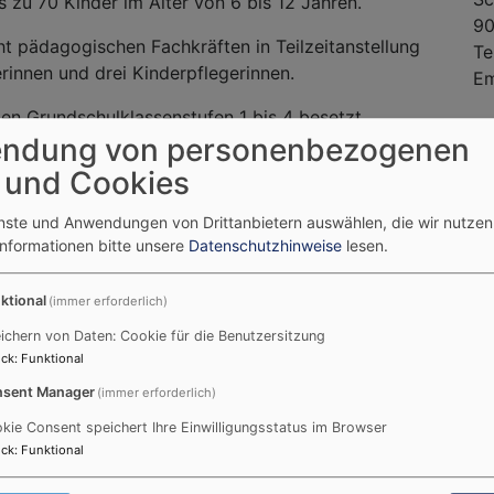
 zu 70 Kinder im Alter von 6 bis 12 Jahren.
90
cht pädagogischen Fachkräften in Teilzeitanstellung
Te
rinnen und drei Kinderpflegerinnen.
Em
len Grundschulklassenstufen 1 bis 4 besetzt.
ndung von personenbezogenen
 und Cookies
enste und Anwendungen von Drittanbietern auswählen, die wir nutze
Informationen bitte unsere
Datenschutzhinweise
lesen.
ktional
(immer erforderlich)
ichern von Daten: Cookie für die Benutzersitzung
ck
:
Funktional
sent Manager
(immer erforderlich)
kie Consent speichert Ihre Einwilligungsstatus im Browser
ck
:
Funktional