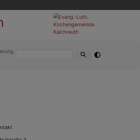
h
ierung
Suche
ntakt
hulstraße 3,