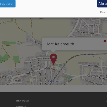
zeptieren
Alle 
Reali
Hort Kalchreuth
Fußbereichsmenü
Be
Impressum
Kontakt