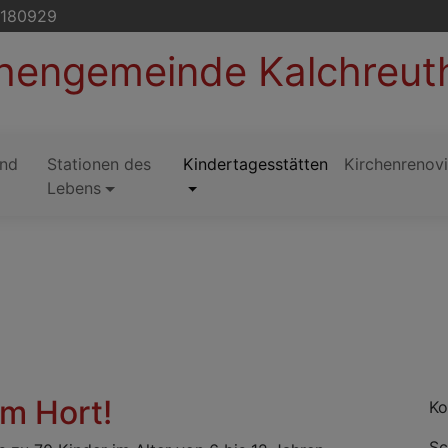
5180929
chengemeinde Kalchreut
und
Stationen des
Kindertagesstätten
Kirchenrenov
Lebens
im Hort!
Ko
Sc