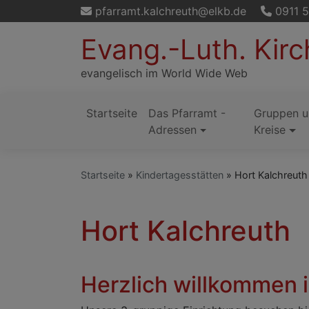
Direkt
pfarramt.kalchreuth@elkb.de
0911 
zum
Evang.-Luth. Kir
Inhalt
evangelisch im World Wide Web
Startseite
Das Pfarramt -
Gruppen 
Hauptnavigation
Adressen
Kreise
Startseite
Kindertagesstätten
Hort Kalchreuth
Hort Kalchreuth
Herzlich willkommen 