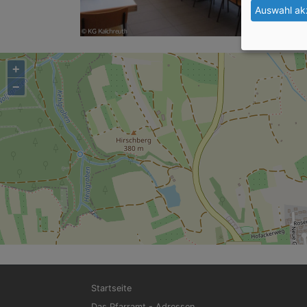
Auswahl ak
+
−
Hauptnavigation
Startseite
Das Pfarramt - Adressen