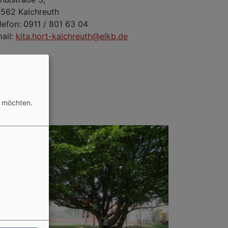
562 Kalchreuth
lefon: 0911 / 801 63 04
ail:
kita.hort-kalchreuth@elkb.de
n möchten.