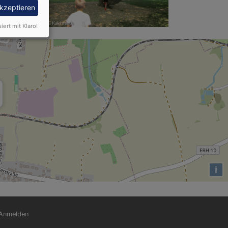
akzeptieren
siert mit Klaro!
i
nutzermenü
Anmelden