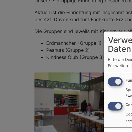
Unsere 3-gruppige Einrichtung besuchen bis
Aktuell ist die Einrichtung mit insgesamt a
besetzt. Davon sind fünf Fachkräfte Erziehe
Die Gruppen sind jeweils mit Kindern aus al
Verwe
Erdmännchen (Gruppe 1)
Daten
Peanuts (Gruppe 2)
Kindness Club (Gruppe 3)
Bitte die Di
Für weitere 
Fun
Spe
Zwe
Con
Coo
Zwe