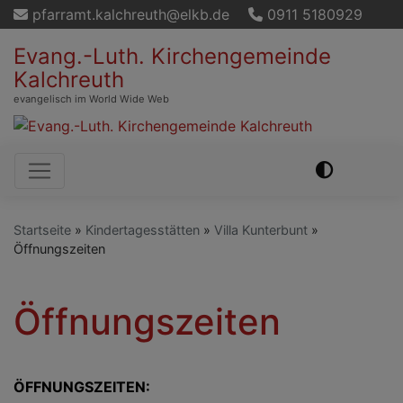
Direkt
pfarramt.kalchreuth@elkb.de
0911 5180929
zum
Evang.-Luth. Kirchengemeinde
Inhalt
Kalchreuth
evangelisch im World Wide Web
Hauptnavigation
Startseite
Kindertagesstätten
Villa Kunterbunt
Öffnungszeiten
Öffnungszeiten
ÖFFNUNGSZEITEN: