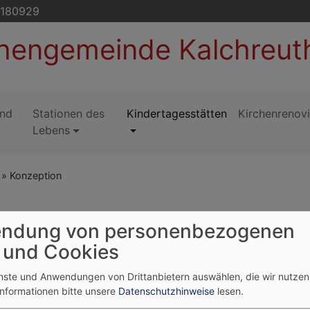
5180929
chengemeinde Kalchreut
und
Stationen des
Kindertagesstätten
Kirchenrenov
Lebens
Konzeption
ndung von personenbezogenen
 und Cookies
enste und Anwendungen von Drittanbietern auswählen, die wir nutze
nload:
Informationen bitte unsere
Datenschutzhinweise
lesen.