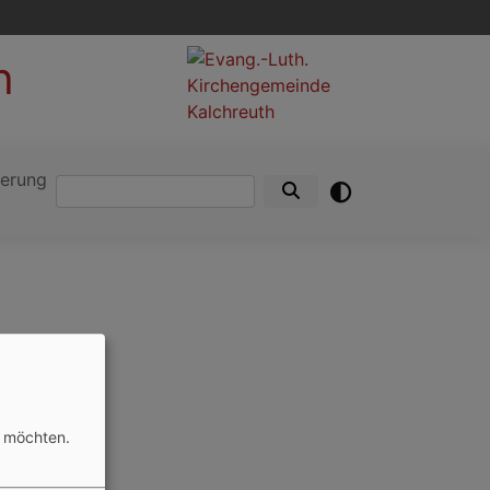
h
ierung
Suche
n möchten.