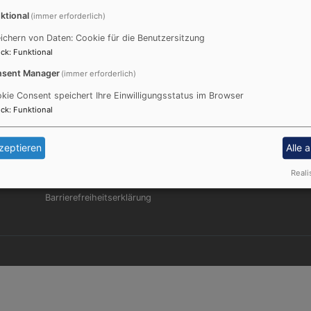
ktional
(immer erforderlich)
1.38 MB
ichern von Daten: Cookie für die Benutzersitzung
ck
:
Funktional
sent Manager
(immer erforderlich)
kie Consent speichert Ihre Einwilligungsstatus im Browser
ck
:
Funktional
Fußbereichsmenü
Be
Impressum
Kontakt
zeptieren
Alle 
Cookie-Einstellungen
Reali
Datenschutzerklärung
Barrierefreiheitserklärung