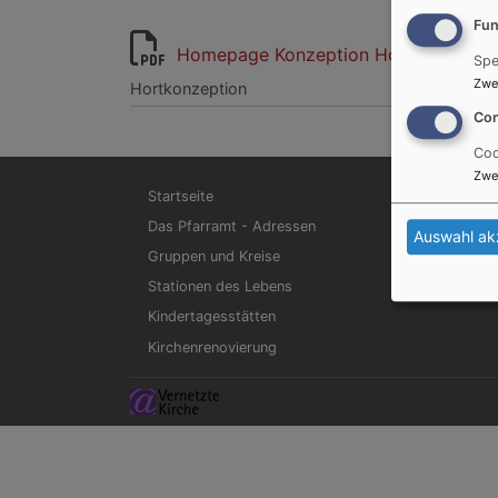
Fun
Homepage Konzeption Hort 2020.pdf
Spe
Zwe
Hortkonzeption
Con
Coo
Zwe
Hauptnavigation
Startseite
Das Pfarramt - Adressen
Auswahl ak
Gruppen und Kreise
Stationen des Lebens
Kindertagesstätten
Kirchenrenovierung